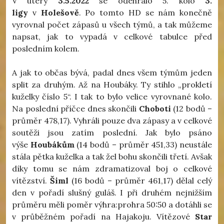
V úterý
3.5.2022
se odehrálo 5. kolo
3.
ligy
v
Holešově
. Po tomto HD se nám konečně
vyrovnal počet zápasů u všech týmů, a tak můžeme
napsat, jak to vypadá v celkové tabulce před
posledním kolem.
A jak to občas bývá, padal dnes všem týmům jeden
split za druhým. Až na Houbáky. Ty stihlo „prokletí
kuželky číslo 5“. I tak to bylo velice vyrovnané kolo.
Na poslední příčce dnes skončili
Choboti
(12 bodů –
průměr 478,17). Vyhráli pouze dva zápasy a v celkové
soutěži jsou zatím poslední. Jak bylo psáno
výše
Houbákům
(14 bodů – průměr 451,33) neustále
stála pětka kuželka a tak žel bohu skončili třetí. Avšak
díky tomu se nám zdramatizoval boj o celkové
vítězství.
Šiml
(16 bodů – průměr 461,17) dělal celý
den v pořadí slušný guláš. I při druhém nejnižším
průměru měli poměr výhra:prohra 50:50 a dotáhli se
v průběžném pořadí na Hajakoju. Vítězové
Star