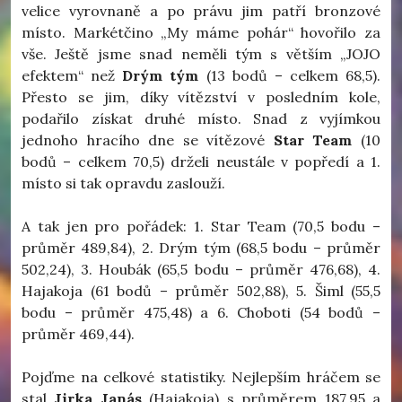
velice vyrovnaně a po právu jim patří bronzové
místo. Markétčino „My máme pohár“ hovořilo za
vše. Ještě jsme snad neměli tým s větším „JOJO
efektem“ než
Drým tým
(13 bodů – celkem 68,5).
Přesto se jim, díky vítězství v posledním kole,
podařilo získat druhé místo. Snad z vyjímkou
jednoho hracího dne se vítězové
Star Team
(10
bodů – celkem 70,5) drželi neustále v popředí a 1.
místo si tak opravdu zaslouží.
A tak jen pro pořádek: 1. Star Team (70,5 bodu –
průměr 489,84), 2. Drým tým (68,5 bodu – průměr
502,24), 3. Houbák (65,5 bodu – průměr 476,68), 4.
Hajakoja (61 bodů – průměr 502,88), 5. Šiml (55,5
bodu – průměr 475,48) a 6. Choboti (54 bodů –
průměr 469,44).
Pojďme na celkové statistiky. Nejlepším hráčem se
stal
Jirka Janás
(Hajakoja) s průměrem 187,95 a