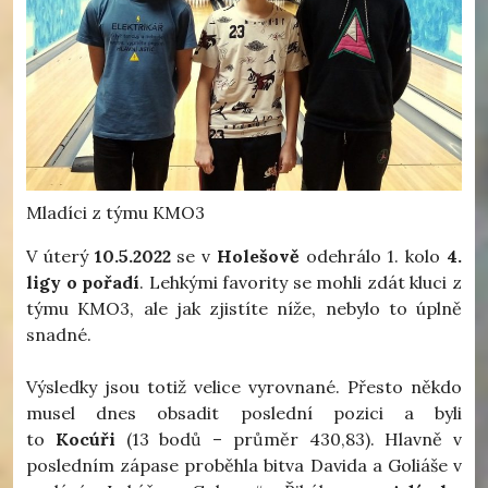
Mladíci z týmu KMO3
V úterý
10.5.2022
se v
Holešově
odehrálo 1. kolo
4.
ligy o pořadí
. Lehkými favority se mohli zdát kluci z
týmu KMO3, ale jak zjistíte níže, nebylo to úplně
snadné.
Výsledky jsou totiž velice vyrovnané. Přesto někdo
musel dnes obsadit poslední pozici a byli
to
Kocúři
(13 bodů – průměr 430,83). Hlavně v
posledním zápase proběhla bitva Davida a Goliáše v