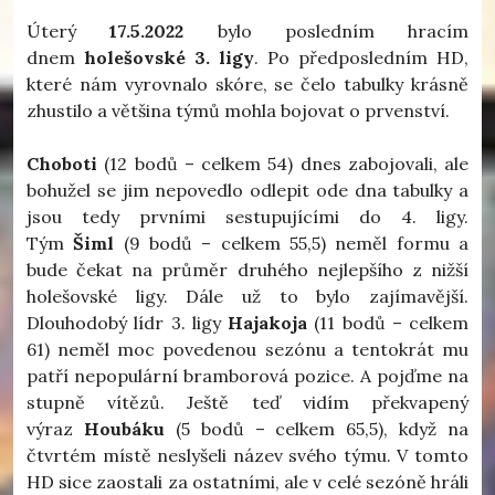
Úterý
17.5.2022
bylo posledním hracím
dnem
holešovské 3. ligy
. Po předposledním HD,
které nám vyrovnalo skóre, se čelo tabulky krásně
zhustilo a většina týmů mohla bojovat o prvenství.
Choboti
(12 bodů – celkem 54) dnes zabojovali, ale
bohužel se jim nepovedlo odlepit ode dna tabulky a
jsou tedy prvními sestupujícími do 4. ligy.
Tým
Šiml
(9 bodů – celkem 55,5) neměl formu a
bude čekat na průměr druhého nejlepšího z nižší
holešovské ligy. Dále už to bylo zajímavější.
Dlouhodobý lídr 3. ligy
Hajakoja
(11 bodů – celkem
61) neměl moc povedenou sezónu a tentokrát mu
patří nepopulární bramborová pozice. A pojďme na
stupně vítězů. Ještě teď vidím překvapený
výraz
Houbáku
(5 bodů – celkem 65,5), když na
čtvrtém místě neslyšeli název svého týmu. V tomto
HD sice zaostali za ostatními, ale v celé sezóně hráli