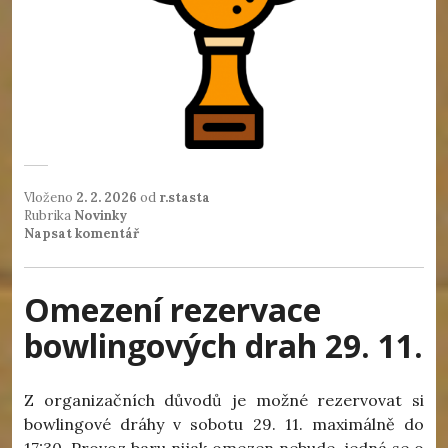
Vloženo
2. 2. 2026
od
r.stasta
Rubrika
Novinky
Napsat komentář
Omezení rezervace
bowlingových drah 29. 11.
Z organizačních důvodů je možné rezervovat si
bowlingové dráhy v sobotu 29. 11. maximálně do
17:30. Provoz baru nijak omezen nebude, jedná se o