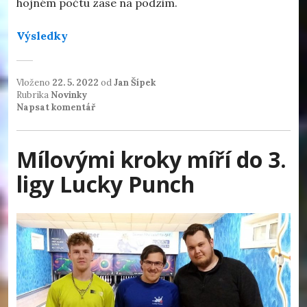
hojném počtu zase na podzim.
Výsledky
Vloženo
22. 5. 2022
od
Jan Šípek
Rubrika
Novinky
Napsat komentář
Mílovými kroky míří do 3.
ligy Lucky Punch