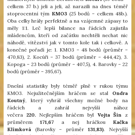
celkem 37 b.) jeli a jeli, až narazili na dnes téměř
stoprocentní tým
KMO3
(25 bodů – celkem 48b.).
Oba celky hrály perfektně a na vzájemné zápasy to
měly 1:1. Leč lepší bilance na řádcích zajistila
mládencům, kteří od začátku nechtěli nechat nic
náhodě, vítězství jak v tomto kole tak i celkově. A
konečné pořadí je: 1. KMO3 – 48 bodů (průměr –
470,83), 2. Kocúři – 37 bodů (průměr – 444,42), 3.
Kopoga – 23 bodů (průměr – 407,5), 4. Barovky – 22
bodů (průměr – 395,67).
Dnešní statistiky byly téměř plně v rukou týmu
KMO3. Nejužitečnějším hráčem se stal
Ondra
Koutný
, který vyhrál všechny možné body na
řádcích a zahrál nejvyšší nához
večera
220.
Nejlepším hráčem byl
Vojta Šín
z
průměrem
171,67
a nej hráčkou
Kačka
Klimková
(Barovky – průměr
131,83)
. Nejvyšší