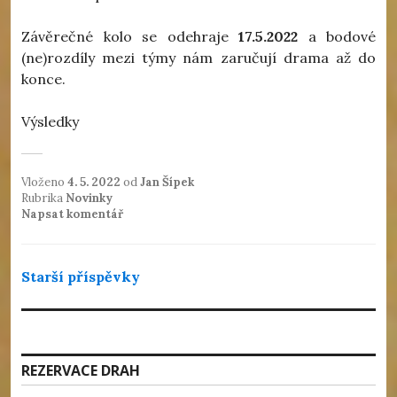
Závěrečné kolo se odehraje
17.5.2022
a bodové
(ne)rozdíly mezi týmy nám zaručují drama až do
konce.
Výsledky
Vloženo
4. 5. 2022
od
Jan Šípek
Rubrika
Novinky
Napsat komentář
Navigace
Starší příspěvky
pro
příspěvky
REZERVACE DRAH