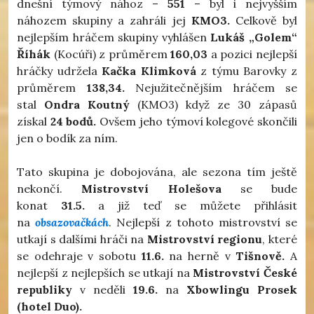
dnešní týmový nához –
551
– byl i nejvyšším
náhozem skupiny a zahráli jej
KMO3.
Celkově byl
nejlepším hráčem skupiny vyhlášen
Lukáš „Golem“
Říhák
(Kocúři) z průměrem
160,03
a pozici nejlepší
hráčky udržela
Kačka Klimková
z týmu Barovky z
průměrem
138,34.
Nejužitečnějším hráčem se
stal
Ondra Koutný
(KMO3) když ze 30 zápasů
získal
24 bodů.
Ovšem jeho týmoví kolegové skončili
jen o bodík za ním.
Tato skupina je dobojována, ale sezona tím ještě
nekončí.
Mistrovství Holešova
se bude
konat
31.5.
a již teď se můžete přihlásit
na
obsazovačkách
. Nejlepší z tohoto mistrovství se
utkají s dalšími hráči na
Mistrovství regionu
, které
se odehraje v sobotu
11.6.
na herně v
Tišnově.
A
nejlepší z nejlepších se utkají na
Mistrovství České
republiky
v neděli
19.6.
na
Xbowlingu Prosek
(hotel Duo).