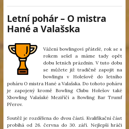
Letní pohár – O mistra
Hané a Valašska
Vážení bowlingoví přátelé, rok se s
rokem sešel a máme tady opět
dobu letních prázdnin. V tuto dobu
se můžete již tradičně zapojit na
bowlingu v Holešově do letního
poháru O mistra Hané a Valašska. Do tohoto poháru
je zapojený kromě Bowling Clubu Holešov také
Xbowling Valašské Meziříčí a Bowling Bar Trumf
Přerov.
Soutěž je rozdělena do dvou částí. Kvalifikační část
probíhá od 26. června do 30. září. Nejlepší hráči