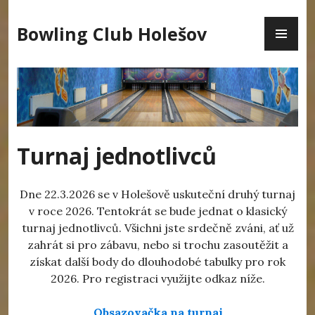
Skip
PR
to
Bowling Club Holešov
ME
content
Turnaj jednotlivců
Dne 22.3.2026 se v Holešově uskuteční druhý turnaj
v roce 2026. Tentokrát se bude jednat o klasický
turnaj jednotlivců. Všichni jste srdečně zváni, ať už
zahrát si pro zábavu, nebo si trochu zasoutěžit a
získat další body do dlouhodobé tabulky pro rok
2026. Pro registraci využijte odkaz níže.
Obsazovačka na turnaj