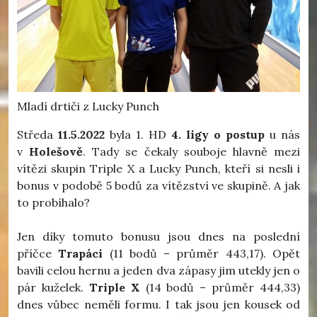
Mladí drtiči z Lucky Punch
Středa
11.5.2022
byla 1. HD
4. ligy o postup
u nás
v
Holešově
. Tady se čekaly souboje hlavně mezi
vítězi skupin Triple X a Lucky Punch, kteří si nesli i
bonus v podobě 5 bodů za vítězství ve skupině. A jak
to probíhalo?
Jen díky tomuto bonusu jsou dnes na poslední
příčce
Trapáci
(11 bodů – průměr 443,17). Opět
bavili celou hernu a jeden dva zápasy jim utekly jen o
pár kuželek.
Triple X
(14 bodů – průměr 444,33)
dnes vůbec neměli formu. I tak jsou jen kousek od