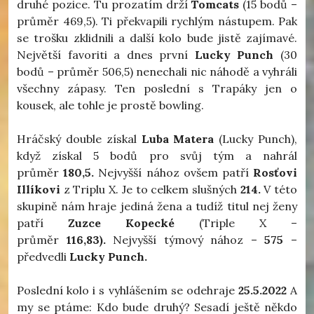
druhé pozice. Tu prozatím drží
Tomcats
(15 bodů –
průměr 469,5). Ti překvapili rychlým nástupem. Pak
se trošku zklidnili a další kolo bude jistě zajímavé.
Největší favoriti a dnes první
Lucky Punch
(30
bodů – průměr 506,5) nenechali nic náhodě a vyhráli
všechny zápasy. Ten poslední s Trapáky jen o
kousek, ale tohle je prostě bowling.
Hráčský double získal
Luba Matera
(Lucky Punch),
když získal 5 bodů pro svůj tým a nahrál
průměr
180,5.
Nejvyšší nához ovšem patří
Rosťovi
Illíkovi
z Triplu X. Je to celkem slušných
214.
V této
skupině nám hraje jediná žena a tudíž titul nej ženy
patří
Zuzce Kopecké
(Triple X –
průměr
116,83).
Nejvyšší týmový nához –
575
–
předvedli
Lucky Punch.
Poslední kolo i s vyhlášením se odehraje
25.5.2022
A
my se ptáme: Kdo bude druhý? Sesadí ještě někdo