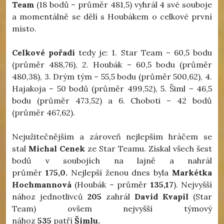
Team
(18 bodů – průměr 481,5) vyhrál 4 své souboje
a momentálně se dělí s Houbákem o celkové první
místo.
Celkové pořadí
tedy je: 1. Star Team – 60,5 bodu
(průměr 488,76), 2. Houbák – 60,5 bodu (průměr
480,38), 3. Drým tým – 55,5 bodu (průměr 500,62), 4.
Hajakoja – 50 bodů (průměr 499,52), 5. Šiml – 46,5
bodu (průměr 473,52) a 6. Choboti – 42 bodů
(průměr 467,62).
Nejužitečnějším a zároveň nejlepším hráčem se
stal
Michal Cenek
ze Star Teamu. Získal všech šest
bodů v soubojích na lajně a nahrál
průměr
175,0.
Nejlepší ženou dnes byla
Markétka
Hochmannová
(Houbák – průměr
135,17
). Nejvyšší
nához jednotlivců
205
zahrál
David Kvapil
(Star
Team) ovšem nejvyšší týmový
nához
535
patří
Šimlu.