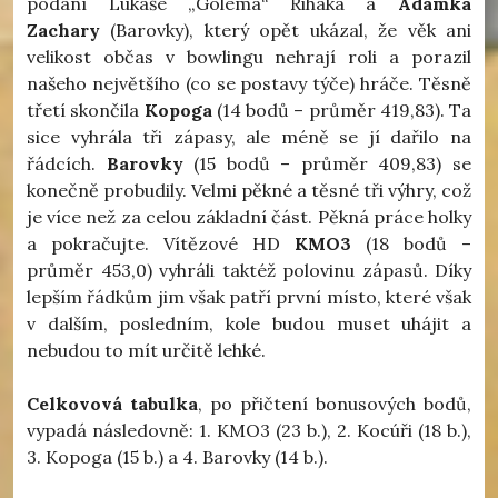
podání Lukáše „Golema“ Řiháka a
Adámka
Zachary
(Barovky), který opět ukázal, že věk ani
velikost občas v bowlingu nehrají roli a porazil
našeho největšího (co se postavy týče) hráče. Těsně
třetí skončila
Kopoga
(14 bodů – průměr 419,83). Ta
sice vyhrála tři zápasy, ale méně se jí dařilo na
řádcích.
Barovky
(15 bodů – průměr 409,83) se
konečně probudily. Velmi pěkné a těsné tři výhry, což
je více než za celou základní část. Pěkná práce holky
a pokračujte. Vítězové HD
KMO3
(18 bodů –
průměr 453,0) vyhráli taktéž polovinu zápasů. Díky
lepším řádkům jim však patří první místo, které však
v dalším, posledním, kole budou muset uhájit a
nebudou to mít určitě lehké.
Celkovová tabulka
, po přičtení bonusových bodů,
vypadá následovně: 1. KMO3 (23 b.), 2. Kocúři (18 b.),
3. Kopoga (15 b.) a 4. Barovky (14 b.).