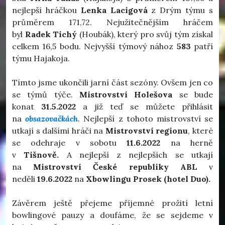
nejlepší hráčkou
Lenka Lacigová
z Drým týmu s
průměrem 171,72. Nejužitečnějším hráčem
byl
Radek Tichý
(Houbák), který pro svůj tým získal
celkem 16,5 bodu. Nejvyšší týmový nához
583
patří
týmu Hajakoja.
Tímto jsme ukončili jarní část sezóny. Ovšem jen co
se týmů týče.
Mistrovství Holešova
se bude
konat
31.5.2022
a již teď se můžete přihlásit
na
obsazovačkách
. Nejlepší z tohoto mistrovství se
utkají s dalšími hráči na
Mistrovství regionu
, které
se odehraje v sobotu
11.6.2022
na herně
v
Tišnově.
A nejlepší z nejlepších se utkají
na
Mistrovství České republiky ABL
v
neděli
19.6.2022
na
Xbowlingu Prosek (hotel Duo).
Závěrem ještě přejeme příjemné prožití letní
bowlingové pauzy a doufáme, že se sejdeme v