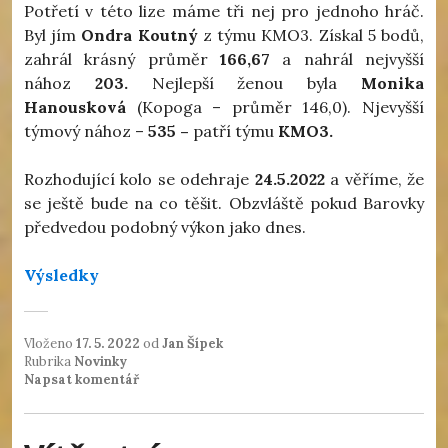
Potřetí v této lize máme tři nej pro jednoho hráč.
Byl jím
Ondra Koutný
z týmu KMO3. Získal 5 bodů,
zahrál krásný průměr
166,67
a nahrál nejvyšší
nához
203.
Nejlepší ženou byla
Monika
Hanousková
(Kopoga – průměr 146,0). Njevyšší
týmový nához –
535 –
patří týmu
KMO3.
Rozhodující kolo se odehraje
24.5.2022
a věříme, že
se ještě bude na co těšit. Obzvláště pokud Barovky
předvedou podobný výkon jako dnes.
Výsledky
Vloženo
17. 5. 2022
od
Jan Šípek
Rubrika
Novinky
Napsat komentář