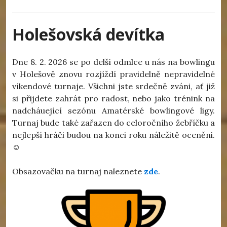
Holešovská devítka
Dne 8. 2. 2026 se po delší odmlce u nás na bowlingu
v Holešově znovu rozjíždí pravidelně nepravidelné
víkendové turnaje. Všichni jste srdečně zváni, ať již
si přijdete zahrát pro radost, nebo jako trénink na
nadcháuející sezónu Amatérské bowlingové ligy.
Turnaj bude také zařazen do celoročního žebříčku a
nejlepší hráči budou na konci roku náležitě oceněni.
☺
Obsazovačku na turnaj naleznete
zde
.