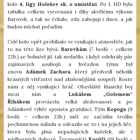
kolo
4. ligy Holešov sk. o umístění
. Po 1. HD byla
tabulka celkem vyrovnaná i díky skvělému výkonu
Barovek, a tak se čekalo, zda zabojují i dnes, a jak
budou míchat pořadím.
Celé kolo opět probíhalo ve vynikající atmosféře, jak
to na této lize bývá.
Barovkám
(7 bodů – celkem
22b.) se bohužel již tak nedařilo, i když odehrály pár
zajímavých soubojů a hvězdou týmu byl
znovu
Adámek Zachara
, který předvedl několik
krásných vítězství nad zkušenějšími soupeři. Roste
nám z něj vynikající hráč. Obzvláště klasický boj
mezi ním a
Lukášem „Golemem“
Řihákem
provázela velká sledovanost a po
Adámkově výhře spousta gratulací. Tým
Kopoga
(9
bodů – celkem 23b.) měl ze začátku trošku
pochmurnou náladu a odrazilo se to i na jejich hře,
která byla plná nepadajících kuželek, ale i
nádherných dohozů. Žeranovičtí
Kocúři
(19 bodů –