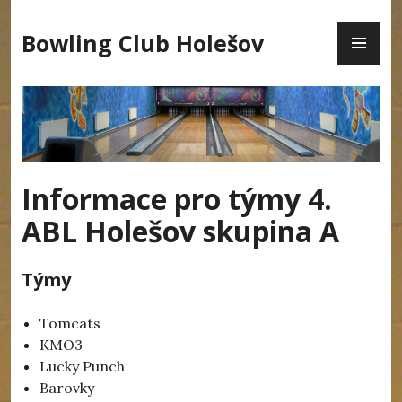
Skip
PR
to
Bowling Club Holešov
ME
content
Informace pro týmy 4.
ABL Holešov skupina A
Týmy
Tomcats
KMO3
Lucky Punch
Barovky