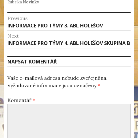
Rubrika
Novinky
Navigace
Previous
Previous
INFORMACE PRO TÝMY 3. ABL HOLEŠOV
pro
post:
Next
příspěvek
Next
INFORMACE PRO TÝMY 4. ABL HOLEŠOV SKUPINA B
post:
NAPSAT KOMENTÁŘ
Vaše e-mailová adresa nebude zveřejněna.
Vyžadované informace jsou označeny
*
Komentář
*